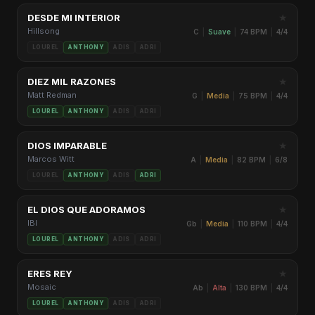
★
DESDE MI INTERIOR
Hillsong
C
|
Suave
|
74 BPM
|
4/4
LOUREL
ANTHONY
ADIS
ADRI
★
DIEZ MIL RAZONES
Matt Redman
G
|
Media
|
75 BPM
|
4/4
LOUREL
ANTHONY
ADIS
ADRI
★
DIOS IMPARABLE
Marcos Witt
A
|
Media
|
82 BPM
|
6/8
LOUREL
ANTHONY
ADIS
ADRI
★
EL DIOS QUE ADORAMOS
IBI
Gb
|
Media
|
110 BPM
|
4/4
LOUREL
ANTHONY
ADIS
ADRI
★
ERES REY
Mosaic
Ab
|
Alta
|
130 BPM
|
4/4
LOUREL
ANTHONY
ADIS
ADRI