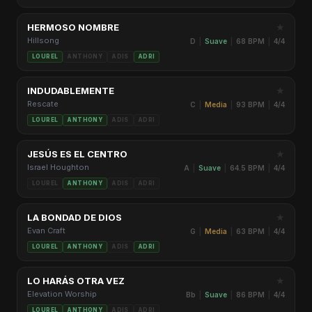
★
HERMOSO NOMBRE
Hillsong
D
|
Suave
|
68 BPM
|
4/4
LOUREL
ANTHONY
ADIS
ADRI
★
INDUDABLEMENTE
Rescate
C
|
Media
|
93 BPM
|
4/4
LOUREL
ANTHONY
ADIS
ADRI
★
JESÚS ES EL CENTRO
Israel Houghton
A
|
Suave
|
64.5 BPM
|
4/4
LOUREL
ANTHONY
ADIS
ADRI
★
LA BONDAD DE DIOS
Evan Craft
G
|
Media
|
63 BPM
|
4/4
LOUREL
ANTHONY
ADIS
ADRI
★
LO HARÁS OTRA VEZ
Elevation Worship
Bb
|
Suave
|
86 BPM
|
4/4
LOUREL
ANTHONY
ADIS
ADRI