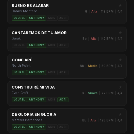
★
BUENO ES ALABAR
Danilo Montero
G
|
Alta
|
119 BPM
|
4/4
LOUREL
ANTHONY
ADIS
ADRI
★
CANTAREMOS DE TU AMOR
Barak
Bb
|
Alta
|
142 BPM
|
4/4
LOUREL
ANTHONY
ADIS
ADRI
★
CONFIARÉ
North Point
Bb
|
Media
|
89 BPM
|
4/4
LOUREL
ANTHONY
ADIS
ADRI
★
CONSTRUIRÉ MI VIDA
Evan Craft
G
|
Suave
|
72 BPM
|
4/4
LOUREL
ANTHONY
ADIS
ADRI
★
DE GLORIA EN GLORIA
Marcos Barrientos
Bb
|
Alta
|
128 BPM
|
4/4
LOUREL
ANTHONY
ADIS
ADRI