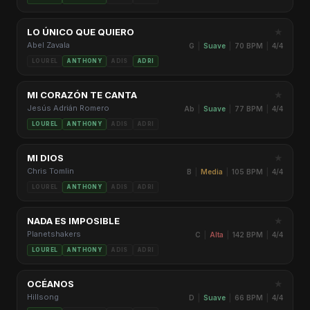
★
LO ÚNICO QUE QUIERO
Abel Zavala
G
|
Suave
|
70 BPM
|
4/4
LOUREL
ANTHONY
ADIS
ADRI
★
MI CORAZÓN TE CANTA
Jesús Adrián Romero
Ab
|
Suave
|
77 BPM
|
4/4
LOUREL
ANTHONY
ADIS
ADRI
★
MI DIOS
Chris Tomlin
B
|
Media
|
105 BPM
|
4/4
LOUREL
ANTHONY
ADIS
ADRI
★
NADA ES IMPOSIBLE
Planetshakers
C
|
Alta
|
142 BPM
|
4/4
LOUREL
ANTHONY
ADIS
ADRI
★
OCÉANOS
Hillsong
D
|
Suave
|
66 BPM
|
4/4