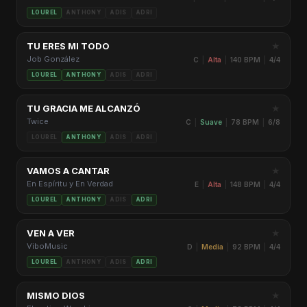
LOUREL
ANTHONY
ADIS
ADRI
★
TU ERES MI TODO
Job González
C
|
Alta
|
140 BPM
|
4/4
LOUREL
ANTHONY
ADIS
ADRI
★
TU GRACIA ME ALCANZÓ
Twice
C
|
Suave
|
78 BPM
|
6/8
LOUREL
ANTHONY
ADIS
ADRI
★
VAMOS A CANTAR
En Espíritu y En Verdad
E
|
Alta
|
148 BPM
|
4/4
LOUREL
ANTHONY
ADIS
ADRI
★
VEN A VER
ViboMusic
D
|
Media
|
92 BPM
|
4/4
LOUREL
ANTHONY
ADIS
ADRI
★
MISMO DIOS