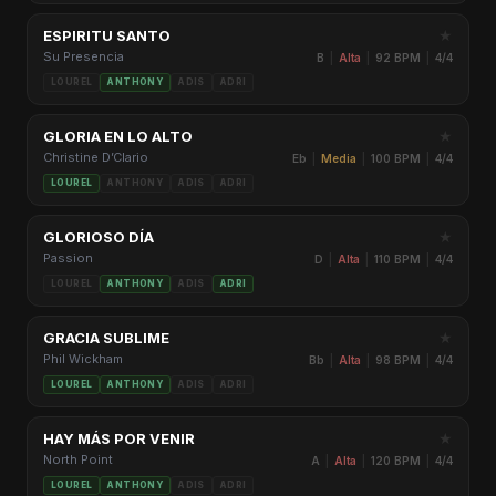
★
ESPIRITU SANTO
Su Presencia
B
|
Alta
|
92 BPM
|
4/4
LOUREL
ANTHONY
ADIS
ADRI
★
GLORIA EN LO ALTO
Christine D’Clario
Eb
|
Media
|
100 BPM
|
4/4
LOUREL
ANTHONY
ADIS
ADRI
★
GLORIOSO DÍA
Passion
D
|
Alta
|
110 BPM
|
4/4
LOUREL
ANTHONY
ADIS
ADRI
★
GRACIA SUBLIME
Phil Wickham
Bb
|
Alta
|
98 BPM
|
4/4
LOUREL
ANTHONY
ADIS
ADRI
★
HAY MÁS POR VENIR
North Point
A
|
Alta
|
120 BPM
|
4/4
LOUREL
ANTHONY
ADIS
ADRI