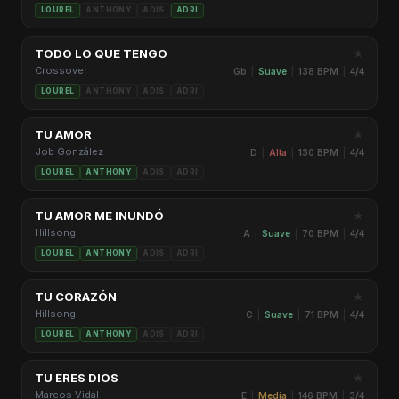
LOUREL
ANTHONY
ADIS
ADRI
★
TODO LO QUE TENGO
Crossover
Gb
|
Suave
|
138 BPM
|
4/4
LOUREL
ANTHONY
ADIS
ADRI
★
TU AMOR
Job González
D
|
Alta
|
130 BPM
|
4/4
LOUREL
ANTHONY
ADIS
ADRI
★
TU AMOR ME INUNDÓ
Hillsong
A
|
Suave
|
70 BPM
|
4/4
LOUREL
ANTHONY
ADIS
ADRI
★
TU CORAZÓN
Hillsong
C
|
Suave
|
71 BPM
|
4/4
LOUREL
ANTHONY
ADIS
ADRI
★
TU ERES DIOS
Marcos Vidal
E
|
Media
|
146 BPM
|
3/4