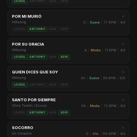
LOUREL
ANTHONY
ADIS
ADRI
★
POR MI MURIÓ
Hillsong
D
|
Suave
|
77 BPM
|
4/4
LOUREL
ANTHONY
ADIS
ADRI
★
POR SU GRACIA
Hillsong
A
|
Media
|
71 BPM
|
4/4
LOUREL
ANTHONY
ADIS
ADRI
★
QUIEN DICES QUE SOY
Hillsong
Gb
|
Suave
|
86 BPM
|
6/8
LOUREL
ANTHONY
ADIS
ADRI
★
SANTO POR SIEMPRE
Chris Tomlin / Eccos
Db
|
Media
|
72 BPM
|
4/4
LOUREL
ANTHONY
ADIS
ADRI
★
SOCORRO
Un Corazón
D
|
Alta
|
100 BPM
|
4/4