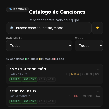
VIBO MUSIC
Catálogo de Canciones
Repertorio centralizado del equipo
★
CANTANTE
MOOD
42 canciones
14 suave
14 media
14 alta
★
AMOR SIN CONDICIÓN
Twice / Bethel
F
|
Media
|
83 BPM
|
6/8
LOUREL
ANTHONY
ADIS
ADRI
★
BENDITO JESÚS
Danilo Montero
B
|
Alta
|
123 BPM
|
4/4
LOUREL
ANTHONY
ADIS
ADRI